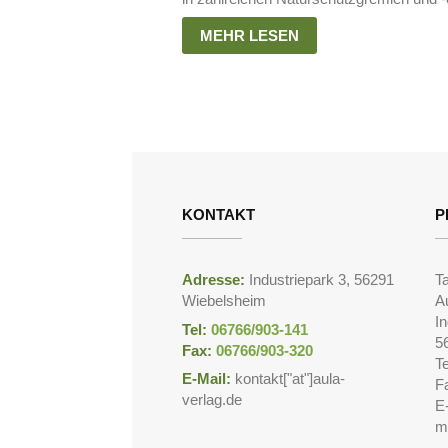
MEHR LESEN
KONTAKT
P
Adresse:
Industriepark 3, 56291
T
Wiebelsheim
A
In
Tel:
06766/903-141
5
Fax:
06766/903-320
T
E-Mail:
kontakt["at"]aula-
F
verlag.de
E-
m