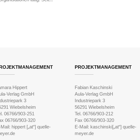
ROJEKTMANAGEMENT
PROJEKTMANAGEMENT
amara Hippert
Fabian Kaschinski
ula-Verlag GmbH
Aula-Verlag GmbH
dustriepark 3
Industriepark 3
6291 Wiebelsheim
56291 Wiebelsheim
el. 06766/903-251
Tel. 06766/903-212
ax 06766/903-320
Fax 06766/903-320
Mail: hippert [„at“] quelle-
E-Mail: kaschinski[„at“] quelle-
eyer.de
meyer.de