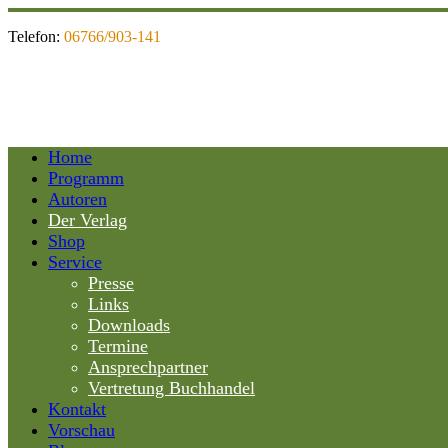
Telefon:
06766/903-141
Home
Programm
Autoren
Der Verlag
Shop
Service
Presse
Links
Downloads
Termine
Ansprechpartner
Vertretung Buchhandel
Kontakt
Vorschau