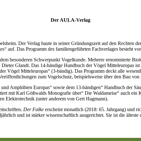
Der AULA-Verlag
lsheim. Der Verlag baute in seiner Gründungszeit auf den Rechten de
es“ auf. Das Programm des familiengeführten Fachverlages besteht vo
t dem besonderen Schwerpunkt Vogelkunde. Mehrere renommierte Biolo
d Dieter Glandt. Das 14-bändige Handbuch der Vögel Mitteleuropas is
er Vögel Mitteleuropas“ (3-bändig). Das Programm deckt alle wesent
 Veröffentlichungen zum Vogelschutz, beispielsweise über den Bau von
en und Amphibien Europas“ sowie dem 13-bändigen“ Handbuch der Säug
tiert mit Karl Gößwalds Monografie über“ Die Waldameise“ auch ein Kl
hen Elektrotechnik (unter anderem von Gert Hagmann).
itschriften.
Der Falke
erscheint monatlich (2018: 65. Jahrgang) und richt
ljährlich und ist stärker wissenschaftlich ausgerichtet. Sie ist die ält