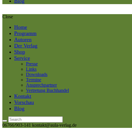
Blog
Close
Home
Programm
Autoren
Der Verlag
Shop
Service
Presse
Links
Downloads
Termine
Ansprechpartner
Vertretung Buchhandel
Kontakt
Vorschau
Blog
06766/903-141
kontakt@aula-verlag.de