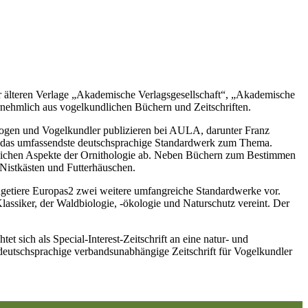
r älteren Verlage „Akademische Verlagsgesellschaft“, „Akademische
rnehmlich aus vogelkundlichen Büchern und Zeitschriften.
gen und Vogelkundler publizieren bei AULA, darunter Franz
t das umfassendste deutschsprachige Standardwerk zum Thema.
lichen Aspekte der Ornithologie ab. Neben Büchern zum Bestimmen
 Nistkästen und Futterhäuschen.
etiere Europas2 zwei weitere umfangreiche Standardwerke vor.
assiker, der Waldbiologie, -ökologie und Naturschutz vereint. Der
et sich als Special-Interest-Zeitschrift an eine natur- und
este deutschsprachige verbandsunabhängige Zeitschrift für Vogelkundler