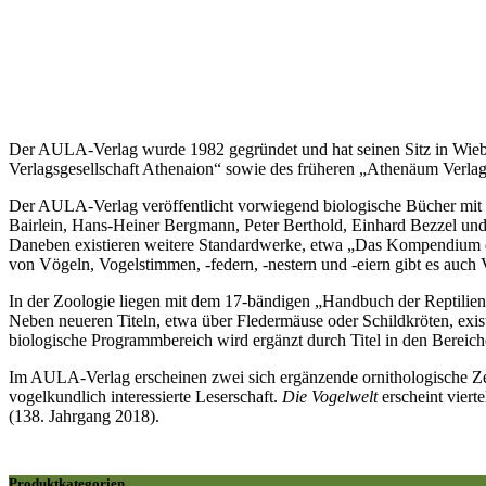
Der AULA-Verlag wurde 1982 gegründet und hat seinen Sitz in Wiebe
Verlagsgesellschaft Athenaion“ sowie des früheren „Athenäum Verlag
Der AULA-Verlag veröffentlicht vorwiegend biologische Bücher mi
Bairlein, Hans-Heiner Bergmann, Peter Berthold, Einhard Bezzel un
Daneben existieren weitere Standardwerke, etwa „Das Kompendium d
von Vögeln, Vogelstimmen, -federn, -nestern und -eiern gibt es auch
In der Zoologie liegen mit dem 17-bändigen „Handbuch der Reptili
Neben neueren Titeln, etwa über Fledermäuse oder Schildkröten, exis
biologische Programmbereich wird ergänzt durch Titel in den Bereic
Im AULA-Verlag erscheinen zwei sich ergänzende ornithologische Ze
vogelkundlich interessierte Leserschaft.
Die Vogelwelt
erscheint vierte
(138. Jahrgang 2018).
Produktkategorien