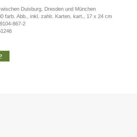
zwischen Duisburg, Dresden und München
0 farb. Abb., inkl. zahlr. Karten, kart., 17 x 24 cm
9104-867-2
51246
P