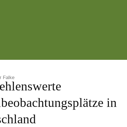
r Falke
ehlenswerte
beobachtungsplätze in
schland