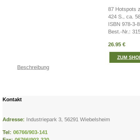
87 Hotspots 
424 S., ca. 58
ISBN 978-3-8
Best.-Nr.: 31
26.95
€
ZUM SHO
Beschreibung
Kontakt
Adresse:
Industriepark 3, 56291 Wiebelsheim
Tel:
06766/903-141
Fax:
06766/903-320