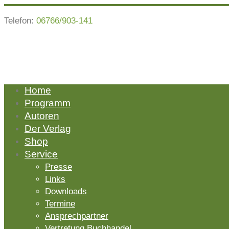
Telefon:
06766/903-141
Home
Programm
Autoren
Der Verlag
Shop
Service
Presse
Links
Downloads
Termine
Ansprechpartner
Vertretung Buchhandel