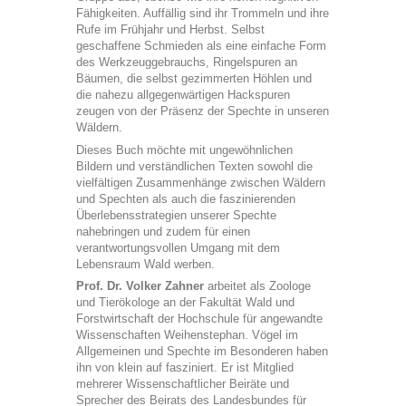
Fähigkeiten. Auffällig sind ihr Trommeln und ihre
Rufe im Frühjahr und Herbst. Selbst
geschaffene Schmieden als eine einfache Form
des Werkzeuggebrauchs, Ringelspuren an
Bäumen, die selbst gezimmerten Höhlen und
die nahezu allgegenwärtigen Hackspuren
zeugen von der Präsenz der Spechte in unseren
Wäldern.
Dieses Buch möchte mit ungewöhnlichen
Bildern und verständlichen Texten sowohl die
vielfältigen Zusammenhänge zwischen Wäldern
und Spechten als auch die faszinierenden
Überlebensstrategien unserer Spechte
nahebringen und zudem für einen
verantwortungsvollen Umgang mit dem
Lebensraum Wald werben.
Prof. Dr. Volker Zahner
arbeitet als Zoologe
und Tierökologe an der Fakultät Wald und
Forstwirtschaft der Hochschule für angewandte
Wissenschaften Weihenstephan. Vögel im
Allgemeinen und Spechte im Besonderen haben
ihn von klein auf fasziniert. Er ist Mitglied
mehrerer Wissenschaftlicher Beiräte und
Sprecher des Beirats des Landesbundes für